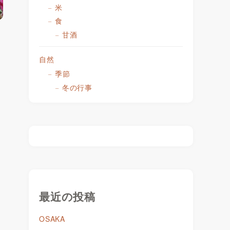
米
食
甘酒
自然
季節
冬の行事
最近の投稿
OSAKA