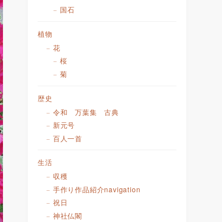
国石
植物
花
桜
菊
歴史
令和 万葉集 古典
新元号
百人一首
生活
収穫
手作り作品紹介navigation
祝日
神社仏閣