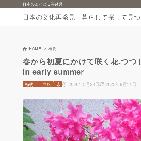
日本のよいとこ再発見！
日本の文化再発見、暮らして探して見つ
HOME
植物
春から初夏にかけて咲く花,つつじaz
in early summer
2020年5月26日
2025年6月11日
植物
自然
花