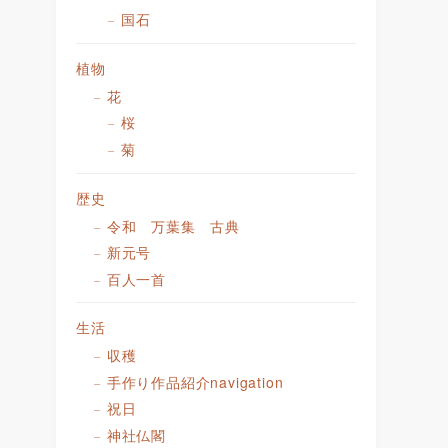
国石
植物
花
桜
菊
歴史
令和 万葉集 古典
新元号
百人一首
生活
収穫
手作り作品紹介navigation
祝日
神社仏閣