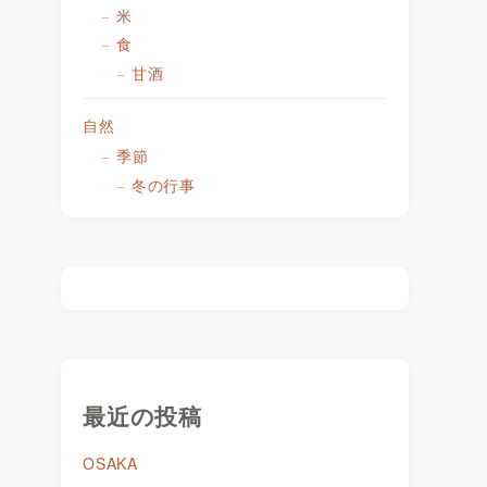
米
食
甘酒
自然
季節
冬の行事
最近の投稿
OSAKA