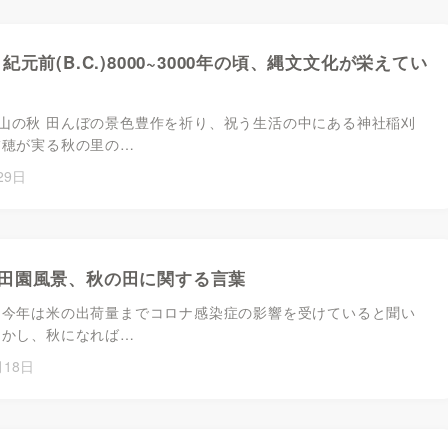
紀元前(B.C.)8000~3000年の頃、縄文文化が栄えてい
山の秋 田んぼの景色豊作を祈り、祝う生活の中にある神社稲刈
稲穂が実る秋の里の…
29日
田園風景、秋の田に関する言葉
 今年は米の出荷量までコロナ感染症の影響を受けていると聞い
しかし、秋になれば…
月18日