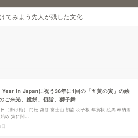
けてみよう先人が残した文化
w Year in Japanに祝う36年に1回の「五黄の寅」の絵
のご来光、鏡餅、初詣、獅子舞
日（掛け軸） 門松 鏡餅 富士山 初詣 羽子板 年賀状 絵馬 奉納酒
事始め 寅に関…
9日