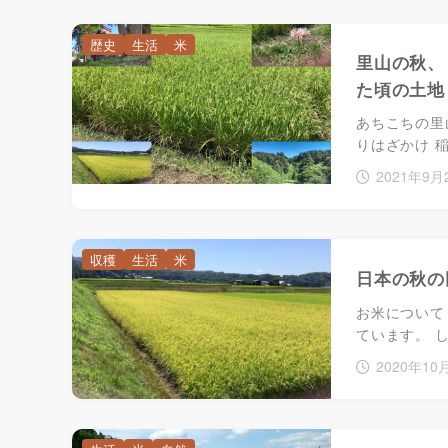
歴史
生活
米
里山の秋、 
た頃の土地
あちこちの里
りはざかけ 
2021年9月
収穫
生活
米
日本の秋の
お米について
ています。 
2020年10