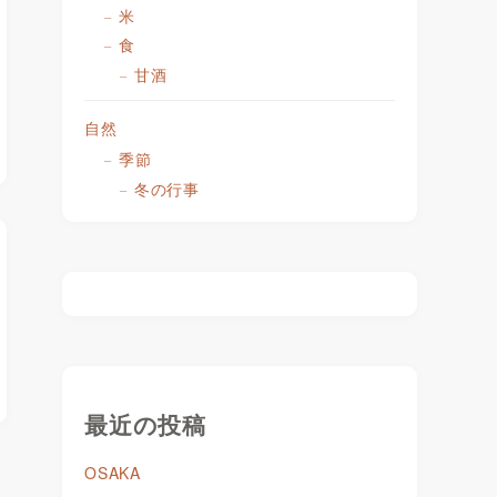
米
食
甘酒
自然
季節
冬の行事
最近の投稿
OSAKA