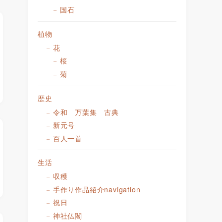
国石
植物
花
桜
菊
歴史
令和 万葉集 古典
新元号
百人一首
生活
収穫
手作り作品紹介navigation
祝日
神社仏閣