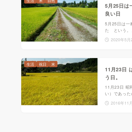
生活
米
自然
5月25日は一
良い日
5月25日は
た という。
2020年5月
生活
祝日
米
11月23
う日。
11月23日
い）であった
2016年11