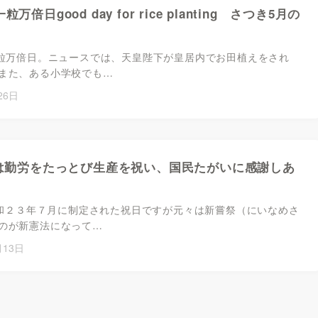
粒万倍日good day for rice planting さつき5月の
一粒万倍日。ニュースでは、天皇陛下が皇居内でお田植えをされ
また、ある小学校でも…
26日
日 は勤労をたっとび生産を祝い、国民たがいに感謝しあ
 昭和２３年７月に制定された祝日ですが元々は新嘗祭（にいなめさ
のが新憲法になって…
月13日