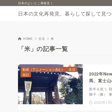
日本のよいとこ再発見！
日本の文化再発見、暮らして探して見つ
HOME
生活
米
「米」の記事一覧
動画（アニメーション含む）
生活
2022年Ne
祝日
馬、富士山
新年を祝う 朝
獅子（舞） 
2022年1月