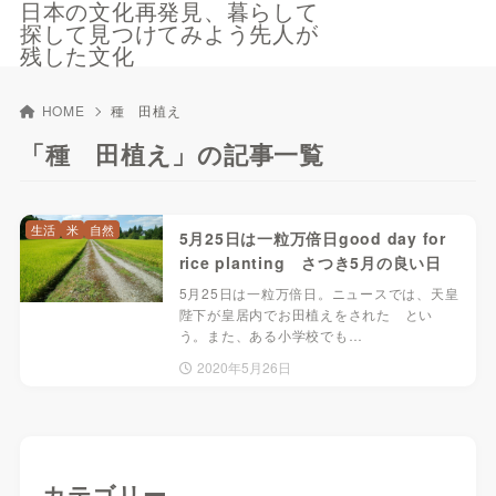
日本の文化再発見、暮らして
探して見つけてみよう先人が
残した文化
HOME
種 田植え
「種 田植え」の記事一覧
生活
米
自然
5月25日は一粒万倍日good day for
rice planting さつき5月の良い日
5月25日は一粒万倍日。ニュースでは、天皇
陛下が皇居内でお田植えをされた とい
う。また、ある小学校でも…
2020年5月26日
カテゴリー