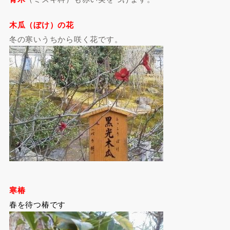
木瓜（ぼけ）の花
冬の寒いうちから咲く花です。
寒椿
春を待つ椿です