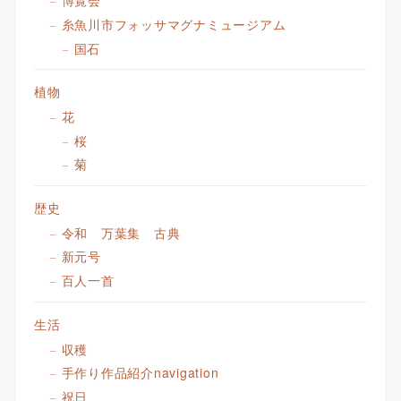
博覧会
糸魚川市フォッサマグナミュージアム
国石
植物
花
桜
菊
歴史
令和 万葉集 古典
新元号
百人一首
生活
収穫
手作り作品紹介navigation
祝日